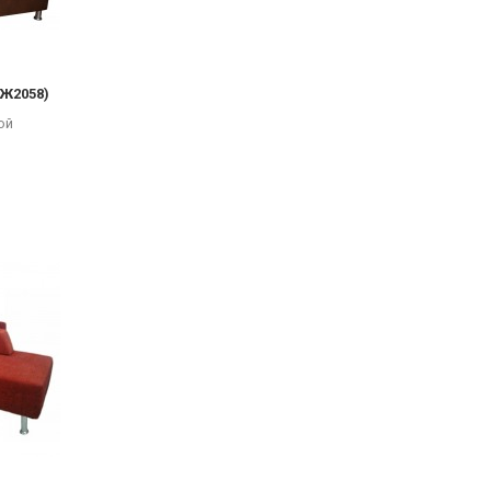
(Ж2058)
ой