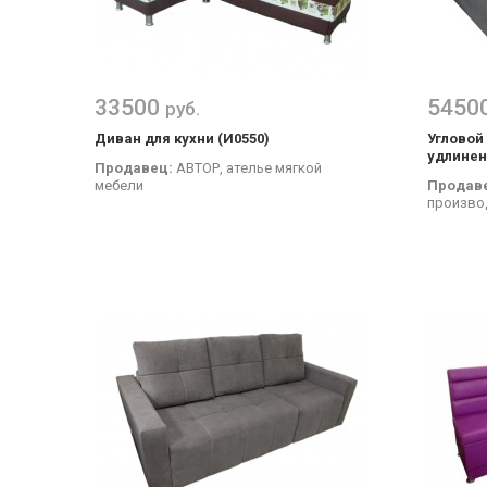
33500
5450
руб.
Диван для кухни (И0550)
Угловой
удлине
Продавец:
АВТОР, ателье мягкой
мебели
Продав
произво