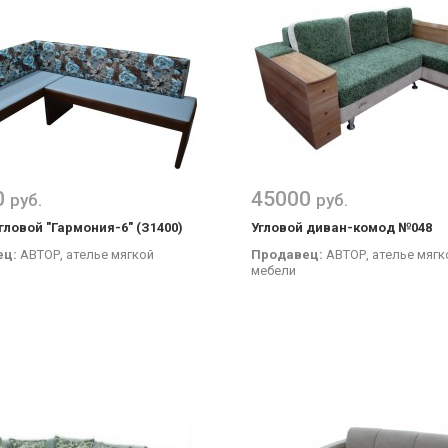
0
45000
руб.
руб.
гловой "Гармония-6" (З1400)
Угловой диван-комод №048
ец:
АВТОР, ателье мягкой
Продавец:
АВТОР, ателье мягк
мебели