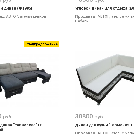
руб.
руб.
й диван (Ж1985)
Угловой диван для отдыха (Е0
ец:
АВТОР, ателье мягкой
Продавец:
АВТОР, ателье мягк
мебели
Спецпредложение
0
30800
руб.
руб.
 диван "Универсал" П-
Диван для кухни "Гармония 1 
ый
Продавец:
АВТОР, ателье мягк