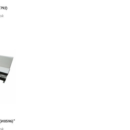
792)
ой
(И0596)"
ой