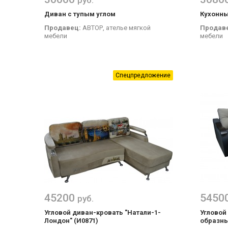
руб.
Диван с тупым углом
Кухонны
Продавец:
АВТОР, ателье мягкой
Продав
мебели
мебели
Спецпредложение
45200
5450
руб.
Угловой диван-кровать "Натали-1-
Угловой
Лондон" (И0871)
образн