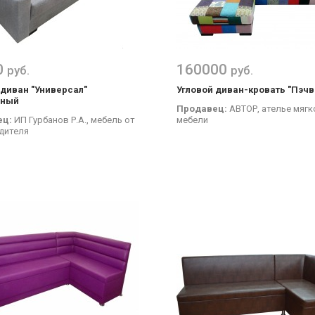
0
160000
руб.
руб.
 диван "Универсал"
Угловой диван-кровать "Пэчв
нный
Продавец:
АВТОР, ателье мягк
ец:
ИП Гурбанов Р.А., мебель от
мебели
дителя