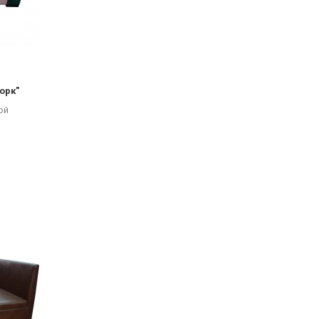
орк"
ой