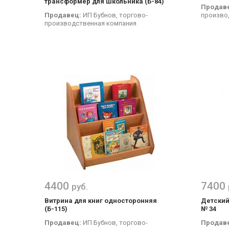
трансформер для школьника (Б-84)
Продав
Продавец:
ИП Бубнов, торгово-
произво
производственная компания
4400
7400
руб.
Витрина для книг односторонняя
Детский
(Б-115)
№ 34
Продавец:
ИП Бубнов, торгово-
Продав