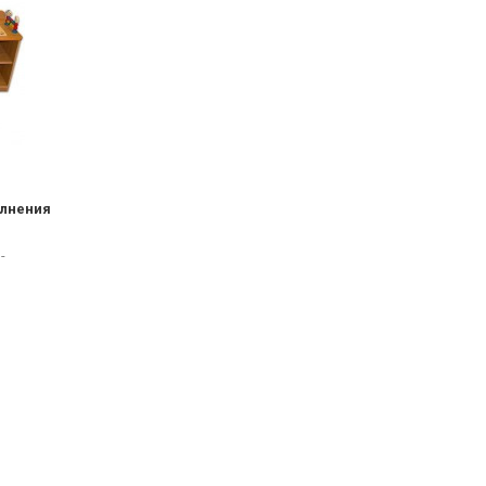
олнения
-