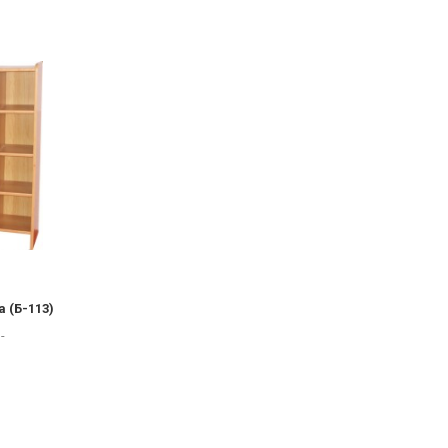
 (Б-113)
-